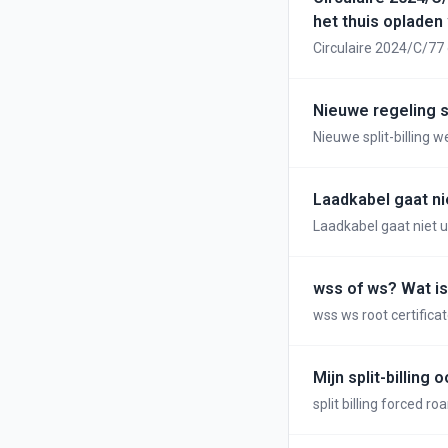
toepassing van deze c
het thuis opladen
een elektrische aansluiti
Circulaire 2024/C/77 
worden begrepen, de l
van een bedrijfswag
onroerende goederen uit hun aard. Onder laadpunten worden
ontworpen voor het o
Nieuwe regeling sp
worden geplaatst. De
de bepalingen van de btw-wetgevi
Nieuwe split-billing 
laadinfrastructuur a
worden (vb. langs de openbare
btw-regels die van to
Laadkabel gaat nie
elektrisch voertuig en
Laadkabel gaat niet u
wss of ws? Wat is
wss ws root certifica
Mijn split-billin
split billing forced r