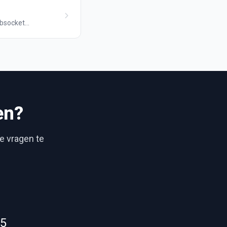
ebsocket
en?
je vragen te
55