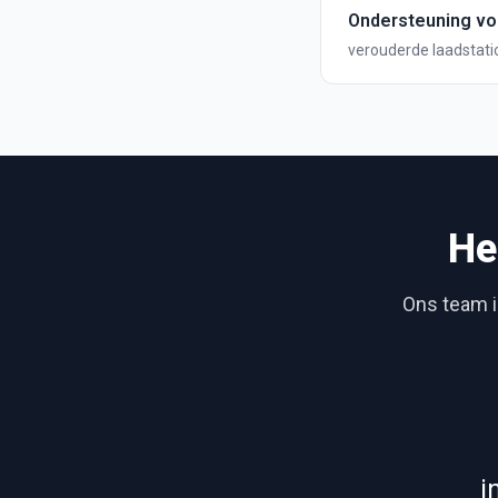
Ondersteuning vo
verouderde laadstati
verbindingen kunnen
He
Ons team is
i