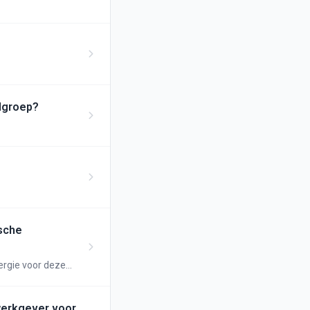
elgroep?
ische
ergie voor deze
die uitsluitend
 werkgever voor