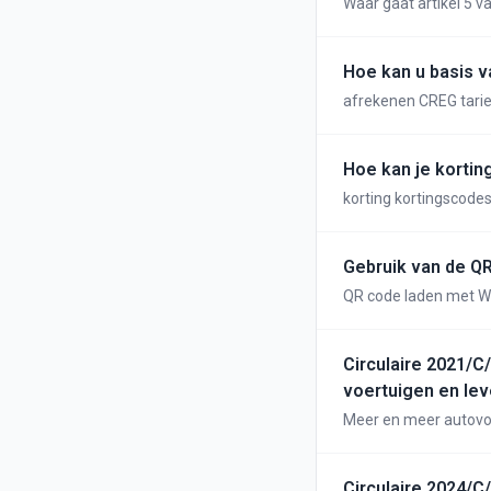
Waar gaat artikel 5 v
Hoe kan u basis va
afrekenen CREG tarie
Hoe kan je kortin
korting kortingscodes
Gebruik van de QR
QR code laden met Wa
Circulaire 2021/C/
voertuigen en lev
Meer en meer autovoe
voertuigen wordt aang
uitgerust zijn met een elektromotor
elektrische voertuigen)
Circulaire 2024/C