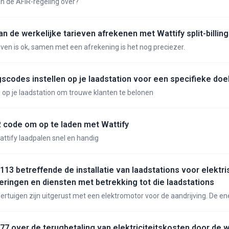
an de AFIR-regeling over?
n de werkelijke tarieven afrekenen met Wattify split-billing
ven is ok, samen met een afrekening is het nog preciezer.
gscodes instellen op je laadstation voor een specifieke do
 op je laadstation om trouwe klanten te belonen
 code om op te laden met Wattify
ttify laadpalen snel en handig
113 betreffende de installatie van laadstations voor elektr
eringen en diensten met betrekking tot die laadstations
rtuigen zijn uitgerust met een elektromotor voor de aandrijving. De en
eleverd door een tractiebatterij of brandstofcel. Er bestaan voertuigen 
 alsook hybride modellen. Autovoertuigen met elektromotor (hierna:
 kunnen voorzien worden van elektrische energie via een laadstation. Voor de
/77 over de terugbetaling van elektriciteitskosten door de