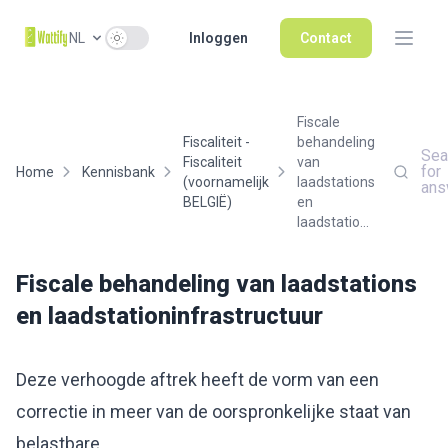
Use setting
NL
Inloggen
Contact
Fiscale
Fiscaliteit -
behandeling
Sea
Fiscaliteit
van
for
Home
Kennisbank
(voornamelijk
laadstations
ans
BELGIË)
en
laadstatio...
Fiscale behandeling van laadstations
en laadstationinfrastructuur
Deze verhoogde aftrek heeft de vorm van een
correctie in meer van de oorspronkelijke staat van
belastbare