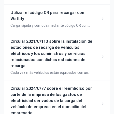
premiar a los clientes fieles
Utilizar el código QR para recargar con
Wattify
Carga rápida y cómoda mediante código QR con
estaciones de carga Wattify
Circular 2021/C/113 sobre la instalación de
estaciones de recarga de vehículos
eléctricos y los suministros y servicios
relacionados con dichas estaciones de
recarga
Cada vez más vehículos están equipados con un
motor eléctrico para su propulsión. La energía para
estos vehículos la proporciona una batería de tracción
o una pila de combustible. Existen vehículos
Circular 2024/C/77 sobre el reembolso por
equipados exclusivamente con un motor eléctrico, así
parte de la empresa de los gastos de
como modelos híbridos. Los vehículos automóviles
electricidad derivados de la carga del
equipados con un motor eléctrico (en lo sucesivo,
vehículo de empresa en el domicilio del
vehículos eléctricos) pueden abastecerse de energía
empresario
eléctrica a través de una estación de carga. A efectos