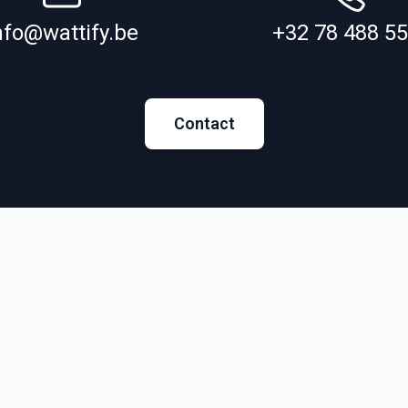
nfo@wattify.be
+32 78 488 5
Contact