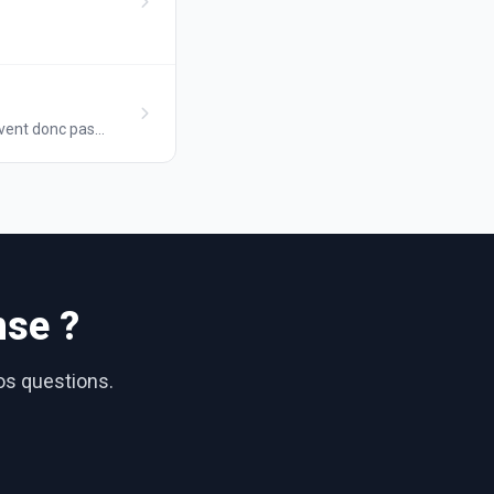
uvent donc pas
nse ?
vos questions.