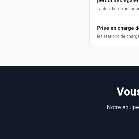
personnes égale
facturation fractionn
Prise en charge 
les stations de charg
établir de connexion
Vous
Notre équipe 