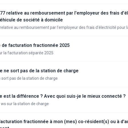
nie par une batterie de traction ou une pile à combustible. Il existe des
oteur électrique ainsi que des modèles hybrides. Les véhicules automob
i-après dénommés véhicules électriques) peuvent être alimentés en éne
/77 relative au remboursement par l'employeur des frais d'él
une station de charge. Aux fins de la présente circulaire, la station de 
véhicule de société à domicile
et les points de charge qui consistent en un raccordement électrique av
relative au remboursement par l'employeur des frais d'électricité pour 
icule électrique. Les stations de charge comprennent les stations de c
 domicile
errain. Les points de charge comprennent les prises spécialement conçu
 électriques qui sont généralement placées sur le mur d'une propriété. E
de facturation fractionnée 2025
es de biens immeubles par destination et conservent leur caractère mob
gislation sur la TVA. Les fabricants proposent cette infrastructure de re
sur la facturation séparée 2025
er la batterie d'une voiture électrique à différents endroits (par exempl
des particuliers, dans les entreprises). La présente circulaire traite des
ison et à l'installation d'une station de recharge, à la recharge d'un véhicu
e ne sort pas de la station de charge
e la TVA.
 sort pas de la station de charge
e est la différence ? Avec quoi suis-je le mieux connecté ?
 ws sur la station de charge
acturation fractionnée à mon (mes) co-résident(s) ou à d'a