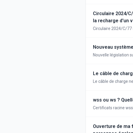
ces véhicules est four
exclusivement d'un m
moteur électrique (c
Circulaire 2024/C
par l'intermédiaire d'
la recharge d'un 
les bornes de charge 
Circulaire 2024/C/77 
le branchement du véh
véhicule de société à
incorporées dans le t
recharge des voitures
Nouveau système 
généralement qualifié
dispositions de la lé
Nouvelle législation 
qui permet de recharg
publique, au domicile 
applicables à la livra
Le câble de charg
droit à la déduction d
Le câble de charge ne
wss ou ws ? Quell
Certificats racine wss
Ouverture de ma f