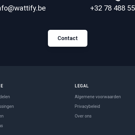
nfo@wattify.be
+32 78 488 5
Contact
ME
LEGAL
delen
Algemene voorwaarden
ssingen
Privacybeleid
en
Over ons
us