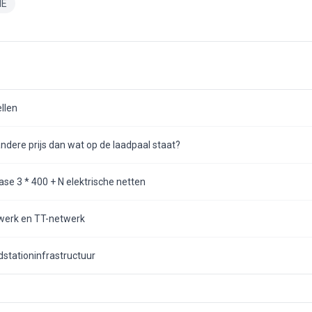
ME
ellen
dere prijs dan wat op de laadpaal staat?
se 3 * 400 + N elektrische netten
twerk en TT-netwerk
dstationinfrastructuur