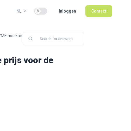
Use setting
NL
Inloggen
Contact
 VME hoe kan
 prijs voor de