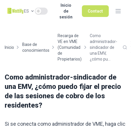
Inicio
Use setting
ES
de
Contact
sesión
Recarga de
Como
VE en VME
administrador-
Base de
Inicio
(Comunidad
sindicador de
conocimientos
de
una EMV,
Propietarios)
¿cómo pu...
Como administrador-sindicador de
una EMV, ¿cómo puedo fijar el precio
de las sesiones de cobro de los
residentes?
Si se conecta como administrador de VME, haga clic