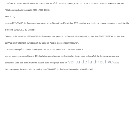
Loi fédérale allemande établissant une loi sur les télécommunications, BGBl I n° 70/2003 dans la version BGBl I n° 90/2020 
(Telekommunikationsgesetz 2003 - TKG 2003).
TKG 2003).
2011/83/UE du Parlement européen et du Conseil du 25 octobre 2011 relative aux droits des consommateurs, modifiant la 
4Directive
.
directive 93/13/CEE du Conseil
Conseil et la directive 1999/44/CE du Parlement européen et du Conseil et abrogeant la directive 85/577/CEE et la directive 
97/7/CE du Parlement européen et du Conseil ("Droits des consommateurs").
Parlement européen et du Conseil ("directive sur les droits des consommateurs").
5 février 2010 relative aux clauses contractuelles types pour le transfert de données à caractère 
5Décision de la Commission du
vertu de la directive
personnel vers des sous-traitants établis dans des pays tiers en
95/46/CE.
dans des pays tiers en vertu de la directive 95/46/CE du Parlement européen et du Conseil.