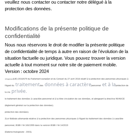
veuillez nous contacter ou contacter notre délégué à la 
protection des données.
Modifications de la présente politique de 
confidentialité
Nous nous réservons le droit de modifier la présente politique 
de confidentialité de temps à autre en raison de l'évolution de la 
situation factuelle ou juridique. Vous pouvez trouver la version 
actuelle à tout moment sur notre site de paiement mobile.
Version : octobre 2024
(UE) 2016/679 du Parlement européen et du Conseil du 27 avril 2016 relatif à la protection des personnes physiques à 
1Règlement
traitement
données à caractère
et à la
l'égard du
des
personnel
protection de 
privée.
la vie
le traitement des données à caractère personnel et à la libre circulation de ces données, et abrogeant la directive 95/46/CE 
(règlement général sur la protection des données).
protection des données).
2Loi fédérale allemande relative à la protection des personnes physiques à l'égard du traitement des données à caractère 
personnel, BGBl I Nr 165/1999 dans la version BGBl I Nr 14/2019
(Datenschutzgesetz - DSG).