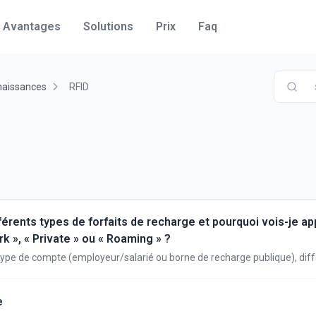
Avantages
Solutions
Prix
Faq
naissances
RFID
férents types de forfaits de recharge et pourquoi vois-je ap
k », « Private » ou « Roaming » ?
type de compte (employeur/salarié ou borne de recharge publique), dif
affichent. Nous vous expliquons ci-dessous quand utiliser chaque type 
sont traitées.
e