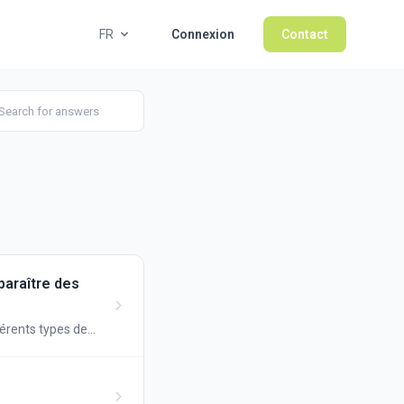
FR
Connexion
Contact
paraître des
férents types de
et comment les