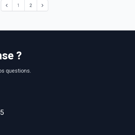
1
2
nse ?
vos questions.
55