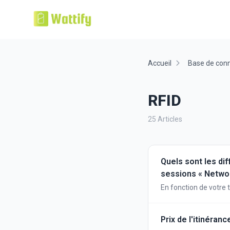
Accueil
Base de con
RFID
25 Articles
Quels sont les dif
sessions « Networ
En fonction de votre 
cartes de recharge s'
sessions de recharge 
Prix de l'itinéranc