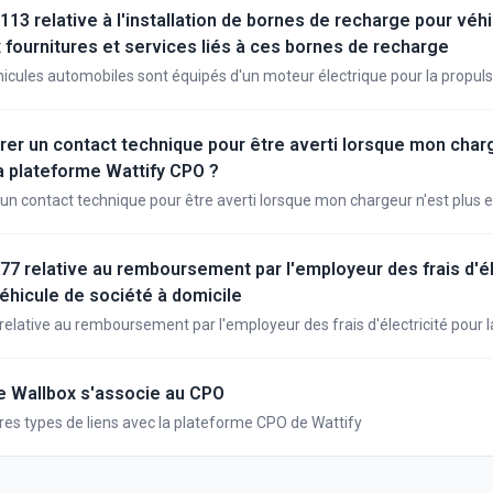
113 relative à l'installation de bornes de recharge pour véh
x fournitures et services liés à ces bornes de recharge
hicules automobiles sont équipés d'un moteur électrique pour la propuls
nie par une batterie de traction ou une pile à combustible. Il existe des
oteur électrique ainsi que des modèles hybrides. Les véhicules automob
i-après dénommés véhicules électriques) peuvent être alimentés en éne
r un contact technique pour être averti lorsque mon charg
une station de charge. Aux fins de la présente circulaire, la station de 
a plateforme Wattify CPO ?
et les points de charge qui consistent en un raccordement électrique av
n contact technique pour être averti lorsque mon chargeur n'est plus e
icule électrique. Les stations de charge comprennent les stations de c
PO ?
errain. Les points de charge comprennent les prises spécialement conçu
 électriques qui sont généralement placées sur le mur d'une propriété. E
/77 relative au remboursement par l'employeur des frais d'él
es de biens immeubles par destination et conservent leur caractère mob
véhicule de société à domicile
gislation sur la TVA. Les fabricants proposent cette infrastructure de re
er la batterie d'une voiture électrique à différents endroits (par exempl
relative au remboursement par l'employeur des frais d'électricité pour 
des particuliers, dans les entreprises). La présente circulaire traite des
 domicile
ison et à l'installation d'une station de recharge, à la recharge d'un véhicu
e la TVA.
e Wallbox s'associe au CPO
res types de liens avec la plateforme CPO de Wattify