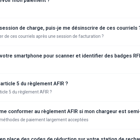
cevoir mon paiement ?
 session de charge, puis-je me désinscrire de ces courriels 
 de ces courriels après une session de facturation ?
votre smartphone pour scanner et identifier des badges RF
'article 5 du règlement AFIR ?
article 5 du règlement AFIR ?
me conformer au règlement AFIR si mon chargeur est semi-
s méthodes de paiement largement acceptées
 place des codes de réduction sur votre station de recha