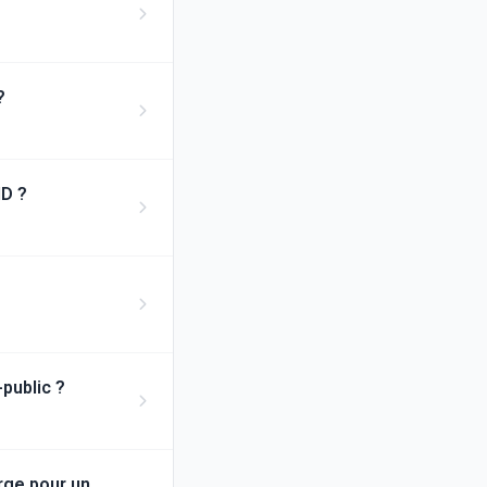
?
ID ?
public ?
rge pour un