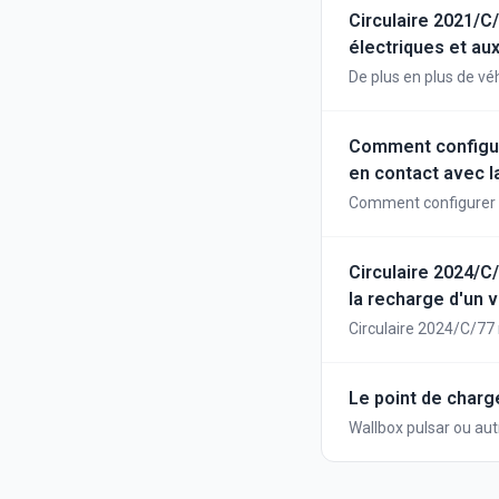
Circulaire 2021/C/
électriques et au
De plus en plus de vé
ces véhicules est four
exclusivement d'un m
moteur électrique (c
Comment configure
par l'intermédiaire d'
en contact avec l
les bornes de charge 
Comment configurer u
le branchement du véh
plateforme Wattify C
incorporées dans le t
recharge des voitures
Circulaire 2024/C
généralement qualifié
la recharge d'un 
dispositions de la lé
qui permet de recharg
Circulaire 2024/C/77 
publique, au domicile 
véhicule de société à
applicables à la livra
droit à la déduction d
Le point de charg
Wallbox pulsar ou aut