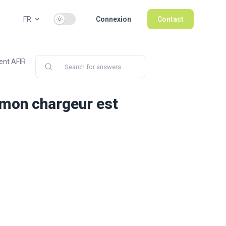
Use setting
FR
Connexion
Contact
ent AFIR
mon chargeur est