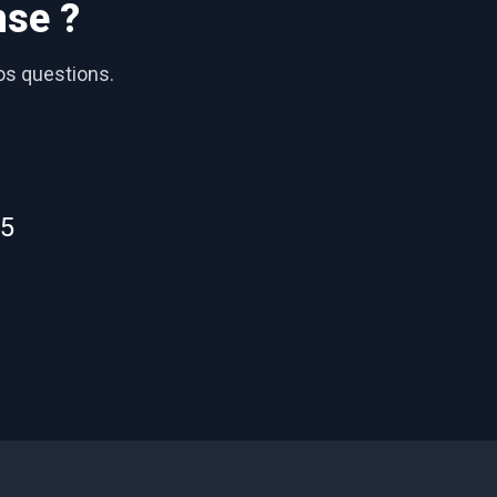
nse ?
vos questions.
55