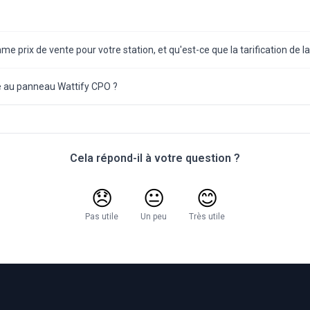
e prix de vente pour votre station, et qu'est-ce que la tarification de l
au panneau Wattify CPO ?
Cela répond-il à votre question ?
😞
😐
😊
Pas utile
Un peu
Très utile