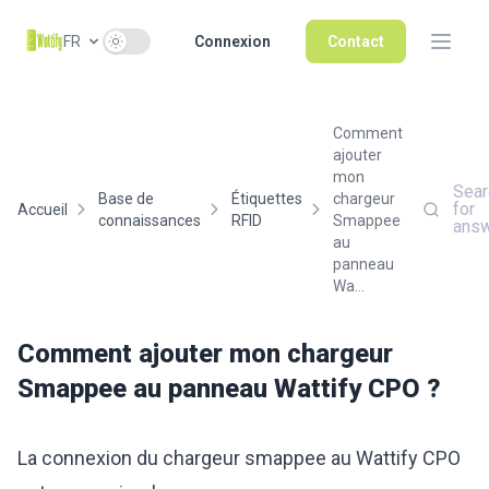
Use setting
FR
Connexion
Contact
Comment
ajouter
mon
Sear
Base de
Étiquettes
chargeur
for
Accueil
connaissances
RFID
Smappee
ans
au
panneau
Wa...
Comment ajouter mon chargeur
Smappee au panneau Wattify CPO ?
La connexion du chargeur smappee au Wattify CPO