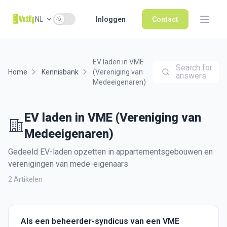
Use setting
NL
Inloggen
Contact
EV laden in VME
Search for
Home
Kennisbank
(Vereniging van
answers
Medeeigenaren)
EV laden in VME (Vereniging van
Medeeigenaren)
Gedeeld EV-laden opzetten in appartementsgebouwen en
verenigingen van mede-eigenaars
2 Artikelen
Als een beheerder-syndicus van een VME