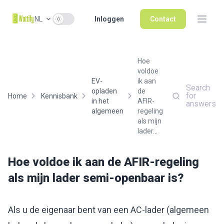
Use setting
NL
Inloggen
Contact
Hoe
voldoe
EV-
ik aan
Search
opladen
de
for
Home
Kennisbank
in het
AFIR-
answers
algemeen
regeling
als mijn
lader...
Hoe voldoe ik aan de AFIR-regeling
als mijn lader semi-openbaar is?
Als u de eigenaar bent van een AC-lader (algemeen