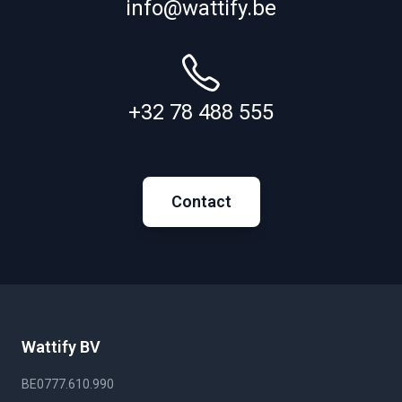
info@wattify.be
+32 78 488 555
Contact
Wattify BV
BE0777.610.990