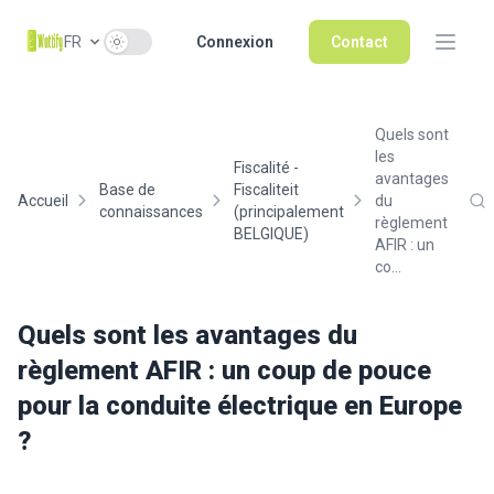
Use setting
FR
Connexion
Contact
Quels sont
les
Fiscalité -
avantages
Base de
Fiscaliteit
Accueil
du
connaissances
(principalement
règlement
BELGIQUE)
AFIR : un
co...
Quels sont les avantages du
règlement AFIR : un coup de pouce
pour la conduite électrique en Europe
?