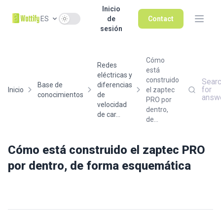
Inicio
Use setting
ES
de
Contact
sesión
Cómo
Redes
está
eléctricas y
construido
Sear
Base de
diferencias
for
Inicio
el zaptec
conocimientos
de
answ
PRO por
velocidad
dentro,
de car...
de...
Cómo está construido el zaptec PRO
por dentro, de forma esquemática