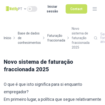
Iniciar
Use setting
PT
Contact
sessão
Novo
Base de dados
sistema de
Se
Faturação
for
Início
de
faturação
fraccionada
an
conhecimentos
fraccionada
2025
Novo sistema de faturação
fraccionada 2025
O que é que isto significa para si enquanto
empregador?
Em primeiro lugar, a política que segue relativamente