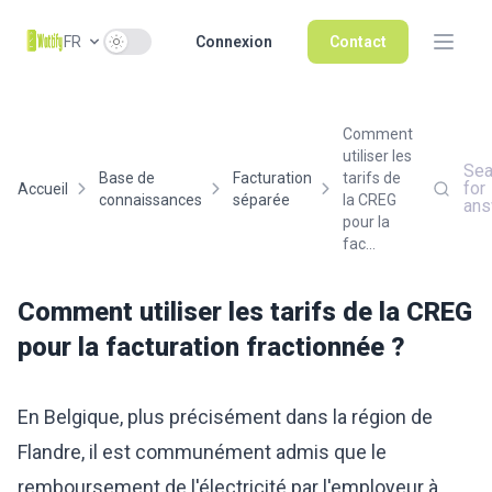
Use setting
FR
Connexion
Contact
Comment
utiliser les
Sea
Base de
Facturation
tarifs de
for
Accueil
connaissances
séparée
la CREG
ans
pour la
fac...
Comment utiliser les tarifs de la CREG
pour la facturation fractionnée ?
En Belgique, plus précisément dans la région de
Flandre, il est communément admis que le
remboursement de l'électricité par l'employeur à