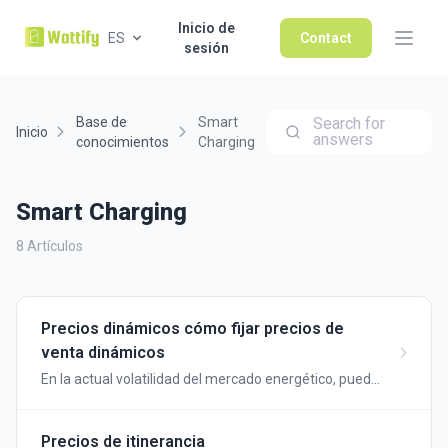
Inicio de
ES
Contact
sesión
Base de
Smart
Search for
Inicio
answers
conocimientos
Charging
Smart Charging
8 Artículos
Precios dinámicos cómo fijar precios de
venta dinámicos
En la actual volatilidad del mercado energético, puede
ajustar sus precios diarios automáticamente sin
necesidad de adaptarlos cada día...
Precios de itinerancia