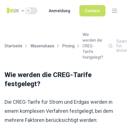
Use setting
DE
Anmeldung
Contact
Wie
werden die
Sear
for
Startseite
Wissensbasis
Pricing
CREG-
answ
Tarife
festgelegt?
Wie werden die CREG-Tarife
festgelegt?
Die CREG-Tarife für Strom und Erdgas werden in
einem komplexen Verfahren festgelegt, bei dem
mehrere Faktoren berücksichtigt werden: