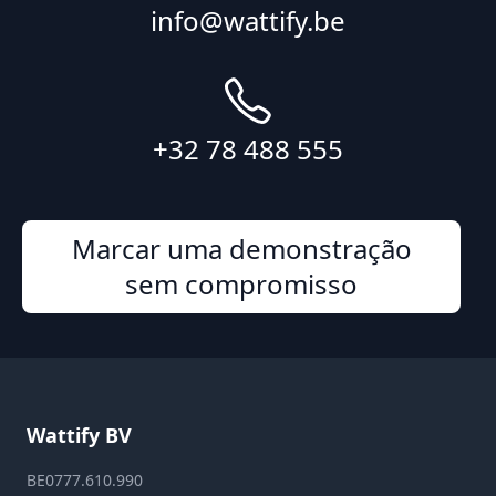
info@wattify.be
+32 78 488 555
Marcar uma demonstração
sem compromisso
Wattify BV
BE0777.610.990