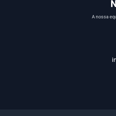
N
A nossa equ
i