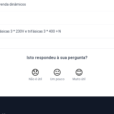
 venda dinâmicos
sicas 3 * 230V e trifásicas 3 * 400 + N
Isto respondeu à sua pergunta?
😞
😐
😊
Não é útil
Um pouco
Muito útil