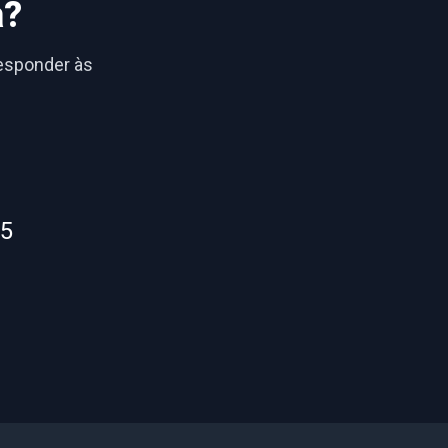
a?
responder às
55