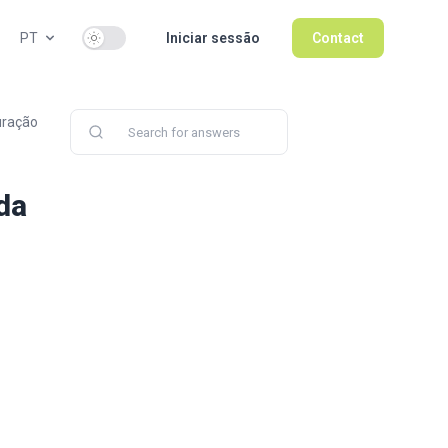
Use setting
PT
Iniciar sessão
Contact
uração
da